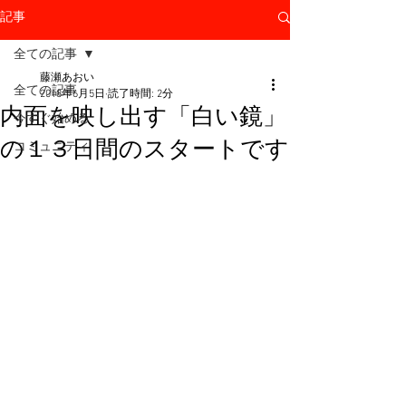
記事
全ての記事
藤瀬あおい
全ての記事
2018年6月5日
読了時間: 2分
内面を映し出す「白い鏡」
今すぐ始める
の１３日間のスタートです
コミュニティ