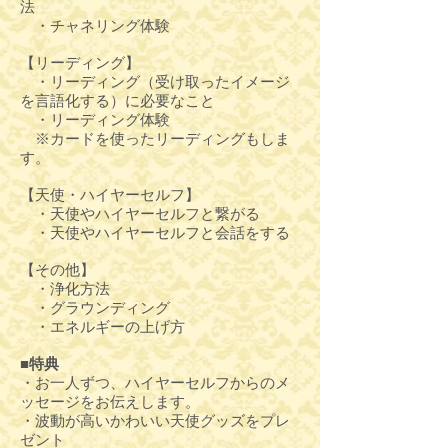
法
・チャネリング体験
【リーディング】
・リーディング（受け取ったイメージ
を言語化する）に必要なこと
・リーディング体験
※カードを使ったリーディングもしま
す。
【天使・ハイヤーセルフ】
・天使やハイヤーセルフと繋がる
・天使やハイヤーセルフと会話をする
【その他】
・浄化方法
・グラウンディング
・エネルギーの上げ方
■特典
・お一人ずつ、ハイヤーセルフからのメ
ッセージをお伝えします。
・波動が高いかわいい天使グッズをプレ
ゼント