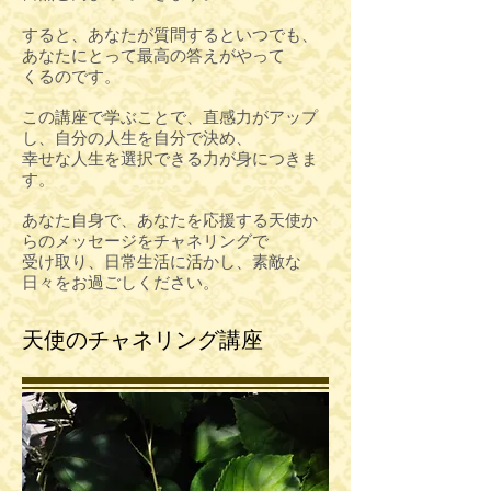
すると、あなたが質問するといつでも、
あなたにとって最高の答えがやって
くるのです。
この講座で学ぶことで、直感力がアップ
し、自分の人生を自分で決め、
幸せな人生を選択できる力が身につきま
す。
あなた自身で、あなたを応援する天使か
らのメッセージをチャネリングで
受け取り、日常生活に活かし、素敵な
日々をお過ごしください。
天使のチャネリング講座