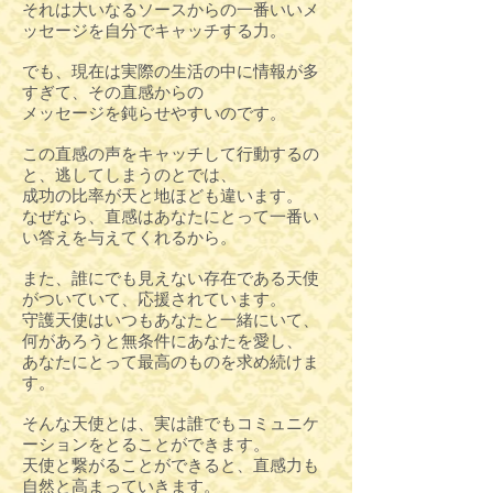
それは大いなるソースからの一番いいメ
ッセージを自分でキャッチする力。
でも、現在は実際の生活の中に情報が多
すぎて、その直感からの
メッセージを鈍らせやすいのです。
この直感の声をキャッチして行動するの
と、逃してしまうのとでは、
成功の比率が天と地ほども違います。
なぜなら、直感はあなたにとって一番い
い答えを与えてくれるから。
また、誰にでも見えない存在である天使
がついていて、応援されています。
守護天使はいつもあなたと一緒にいて、
何があろうと無条件にあなたを愛し、
あなたにとって最高のものを求め続けま
す。
そんな天使とは、実は誰でもコミュニケ
ーションをとることができます。
天使と繋がることができると、直感力も
自然と高まっていきます。