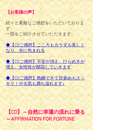
【お客様の声】
続々と素敵なご感想をいただいておりま
す
一部をご紹介させていただきます。
◆【CDご感想】こころもカラダも美しく
なり、光に包まれる
◆【CDご感想】不安が消え、ひらめきが
増え、女性性が開花していきます
◆【CDご感想】熟睡できて目覚めもスッ
キリ！やる気も満ち溢れます♪
【CD】～自然に幸運の流れに乗る
～AFFIRMATION FOR FORTUNE