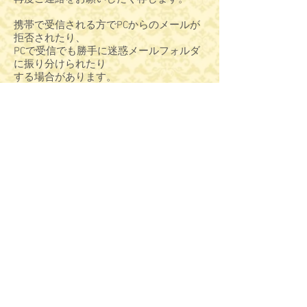
携帯で受信される方でPCからのメールが
拒否されたり、
PCで受信でも勝手に迷惑メールフォルダ
に振り分けられたり
する場合があります。
携帯の場合、ご自身で拒否設定しなくて
もキャリア側で
勝手に拒否設定される場合もあります。
通常、返信メールはお申し込み後すぐに
届くものですので、
長らくお待ちいただく必要はありませ
ん。
迷惑メールフォルダを探しても見当たら
ない場合は、
受信できていませんので、
info(☆)holistic-beauty.biz
↑☆をアットマーク(@)に変えて
まで、再度ご連絡ください。
どうぞよろしくお願いいたします。