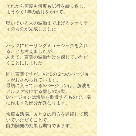
それから何度も何度も試行を繰り返し、
ようやく1年の歳月をかけて、
聴いている人の波動まで上げるクオリテ
ィのものが完成しました
バックにヒーリングミュージックを入れ
ることも考えましたが、
あえて、言葉の波動だけを感じていただ
くことにしました。
同じ言葉ですが、AとBの２つのバージョ
ンがおさめられています。
最初に入っているAバージョンは、脳波を
アルファ波にする癒しの波動。
Bバージョンは海馬を刺激するもので、脳
に作用する部分が異なります。
快脳＆活脳。ＡとＢの両方を連続して聴
いていただくことで、
能力開発の効果も期待できます。