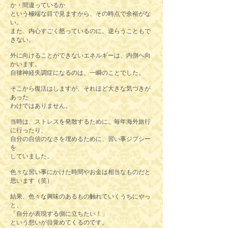
か・間違っているか
という極端な目で見ますから、その時点で余裕がな
い。
また、内心すごく怒っているのに、逆らうこともで
きない。
外に向けることができないエネルギーは、内側へ向
かいます。
自律神経失調症になるのは、一瞬のことでした。
そこから復活はしますが、それほど大きな気づきが
あった
わけではありません。
当時は、ストレスを発散するために、毎年海外旅行
に行ったり、
自分の自信のなさを埋めるために、習い事ジプシー
を
していました。
色々な習い事にかけた時間やお金は相当なものだと
思います（笑）
結果、色々な興味のあるもの触れていくうちにやっ
と、
「自分が表現する側に立ちたい！」
という想いが目覚めてくるのです。