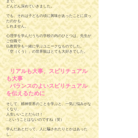
まで、
どんどん深めていきました。
でも、それは子どもの頃に興味があったことに戻っ
たのかも
しれません。
心理学を学んだうちの学校の内のひとつは、先生が
ご住職で
仏教哲学も一緒に学ぶユニークなものでした。
「空（くう）」の世界観はとても大好きでした。
リアルも大事、スピリチュアル
も大事
バランスのよいスピリチュアル
を伝えるために
そして、精神世界のことを学ぶと、一気に悩みがな
くなり、
人生いいことだらけ！
…ということはないのですね（笑）
学んだあとだって、人に騙されたりとかはあった
し、