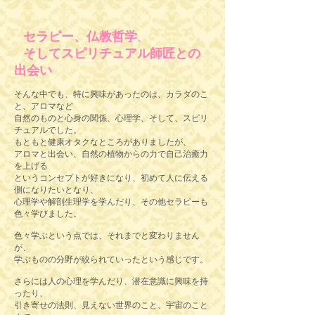
セラピー、仏教哲学
、
そしてスピリチュアル師匠との
出会い
そんな中でも、特に興味があったのは、カラダのこ
と、アロマなど
自然のものと心身の関係、心理学、そして、スピリ
チュアルでした。
もともと健康オタクなところがありましたが、
アロマと出会い、自然の植物からの力で自己治癒力
を上げる
というコンセプトが好きになり、初めて人に伝える
側になりたいとなり、
心理学や解剖生理学を学んだり、その他セラピーも
色々学びました。
色々学ぶという点では、それまでと変わりません
が、
学ぶものの分野が絞られていったという感じです。
さらには人の心理を学んだり、潜在意識に興味を持
ったり、
引き寄せの法則、見えない世界のこと、宇宙のこと