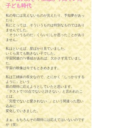
子ども時代
私の母には見えないものが見えたり、予知夢があっ
たり、
私にとっては、そういうものは特別なものではあり
ませんでした。
「そういうものだ」くらいにしか思ったことがあり
ません。
私はといえば、星ばかり見ていました。
いくら見ても飽きない子でした。
宇宙関連のTV番組があれば、欠かさず見ていまし
た。
宇宙の映像は今でもときめきます。
私は三姉妹の長女なので、とにかく「しっかりする
ように」という
親の期待に応えようとしていたと思います。
「テストで100点でないと許さない」と言われたこ
とは、
「完璧でないと愛されない…」という間違った思い
込みに
変化していきました。
まぁ、もちろんその期待には応えてはいないのです
が（笑）