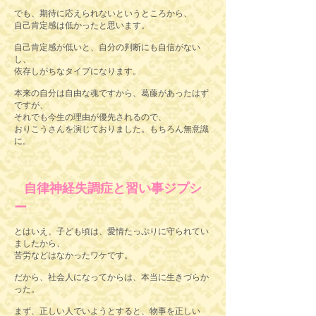
でも、期待に応えられないというところから、
自己肯定感は低かったと思います。
自己肯定感が低いと、自分の判断にも自信がない
し、
依存しがちなタイプになります。
本来の自分は自由な魂ですから、葛藤があったはず
ですが、
それでも今生の理由が優先されるので、
おりこうさんを演じておりました。もちろん無意識
に。
自律神経失調症と習い事ジプシ
ー
とはいえ、子ども頃は、愛情たっぷりに守られてい
ましたから、
苦労などはなかったワケです。
だから、社会人になってからは、本当に生きづらか
った。
まず、正しい人でいようとすると、物事を正しい