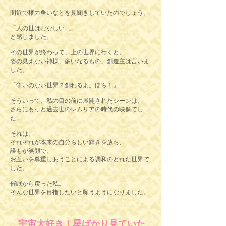
間近で権力争いなどを見聞きしていたのでしょう。
「人の世はむなしい…」
と感じました。
その世界が終わって、上の世界に行くと、
姿の見えない神様、多いなるもの、創造主は言いま
した。
「争いのない世界？創れるよ。ほら！」
そういって、私の目の前に展開されたシーンは、
さらにもっと過去世のレムリアの時代の映像でし
た。
それは、
それぞれが本来の自分らしい輝きを放ち、
誰もが笑顔で、
お互いを尊重しあうことによる調和のとれた世界で
した。
催眠から戻った私。
そんな世界を目指したいと願うようになりました。
宇宙大好き！星ばかり見ていた