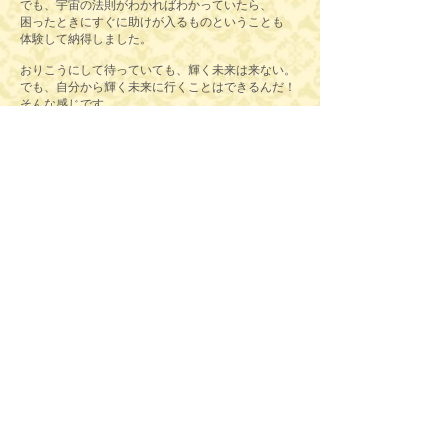
でも、宇宙の法則がわかればわかっていたら、
困ったときにすぐに助けが入るものということも
体験して納得しました。
おりこうにして待っていても、輝く未来は来ない。
でも、自分から輝く未来に行くことはできるんだ！
そんな感じです。
そうこうしているうちに、必然的な出会いでスピリ
チュアル師匠と
出会います。
神様のエネルギー、天使やその他色々な存在のエネ
ルギーについて、
私たちのカラダのエネルギーや癒し、などを実践的
に学びました。
学んだというよりも、楽しんで身に着けたという感
覚です。
特に見えない世界のエネルギーの動かし方の達人で
ある師匠は、
引き寄せのスピードも素早く、「考える」より「感
じる」学び。
見えない世界のエネルギーをベースに
現実を動かすことが、私にとって日常になっていき
ました。