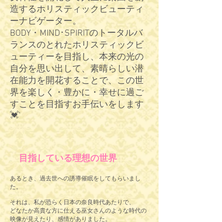
造するホリスティックビューティ
ーナビゲーター。
​BODY・MIND･SPIRITのトータルバ
ランスのとれたホリスティックビ
ューティーを目指し、本来の光の
自分を思い出して、素晴らしい潜
在能力を開花することで、この世
界を楽しく・豊かに・幸せに過ご
すことを目指すお手伝いをします
💓'
目指している理想の世界
あるとき、過去世への誘導催眠をしてもらいまし
た。
それは、私が恐らく日本の奈良時代あたりで、
どなたか高貴な方に仕える巫女さんのような時代の
映像が見えたり、感情がありました。